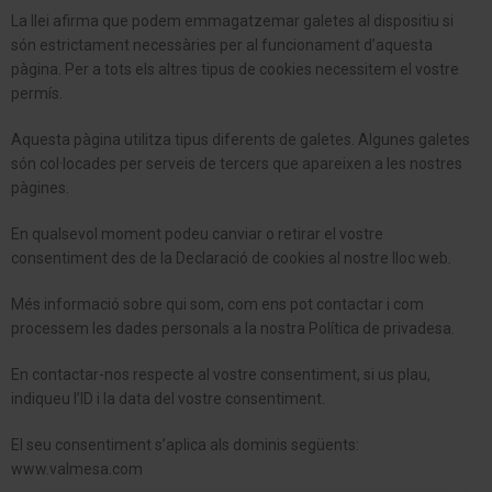
La llei afirma que podem emmagatzemar galetes al dispositiu si
són estrictament necessàries per al funcionament d’aquesta
pàgina. Per a tots els altres tipus de cookies necessitem el vostre
permís.
Aquesta pàgina utilitza tipus diferents de galetes. Algunes galetes
són col·locades per serveis de tercers que apareixen a les nostres
pàgines.
En qualsevol moment podeu canviar o retirar el vostre
consentiment des de la Declaració de cookies al nostre lloc web.
Més informació sobre qui som, com ens pot contactar i com
processem les dades personals a la nostra Política de privadesa.
En contactar-nos respecte al vostre consentiment, si us plau,
indiqueu l’ID i la data del vostre consentiment.
El seu consentiment s’aplica als dominis següents:
www.valmesa.com