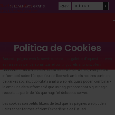
Skip to navigation
TE LLAMAMOS
GRATIS:
Skip to main content
Please
leave
this
field
empty.
Política de Cookies
Aquesta pàgina web fa servir cookies. Les galetes d’aquest lloc web
es fan servir per personalitzar el contingut i els anuncis, oferir
funcions de xarxes socials i analitzar el trànsit. A més, compartim
informació sobre l’ús que feu del lloc web amb els nostres partners
de xarxes socials, publicitat i anàlisi web, els quals poden combinar-
la amb una altra informació que us hagi proporcionat o que hagin
recopilat a partir de l’ús que hagi fet dels seus serveis.
Les cookies són petits fitxers de text que les pàgines web poden
utilitzar per fer més eficient l’experiència de l’usuari.