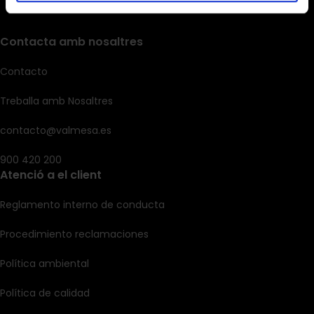
Contacta amb nosaltres
Contacto
Treballa amb Nosaltres
contacto@valmesa.es
900 420 200
Atenció a el client
Reglamento interno de conducta
Procedimiento reclamaciones
Política ambiental
Política de calidad