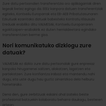
Zure datu pertsonalen transferentzia oro aplikagarriak diren
legeak betez egingo da. EEEz kanpora datuen transferentziak
egiteko, Kontseilu Europarrak eta EB-AEB Pribatutasunaren
Ezkutuak ezarritako datuak babesteko Kontratu Klausula
Ereduak erabiliko ditu VALMESAk, Kontseilu Europarraren
egokitzapen-erabakirik ez duten herrialdeetara egindako
transferentzien berme gisa.
Nori komunikatuko dizkiogu zure
datuak?
VALMESAk ez dizkio zure datu pertsonalak gure enpresaz
kanpoko hirugarrenei saltzen, alokatzen, lagatzen eta
partekatzen. Zure konfiantza irabazi eta mantendu nahi
dugu, eta uste dugu hau guztiz oinarrizkoa dela helburu
horretarako.
Dena den, gure zerbitzuak eskaini ahal izateko beste
profesional batzuekin kolaboratu beharra daukagu, besteren
artean: