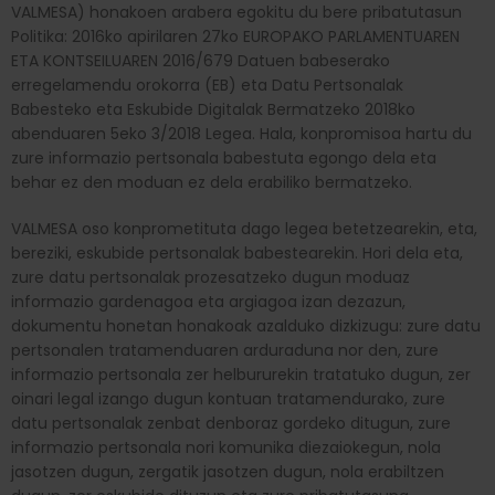
VALMESA) honakoen arabera egokitu du bere pribatutasun
Politika: 2016ko apirilaren 27ko EUROPAKO PARLAMENTUAREN
ETA KONTSEILUAREN 2016/679 Datuen babeserako
erregelamendu orokorra (EB) eta Datu Pertsonalak
Babesteko eta Eskubide Digitalak Bermatzeko 2018ko
abenduaren 5eko 3/2018 Legea. Hala, konpromisoa hartu du
zure informazio pertsonala babestuta egongo dela eta
behar ez den moduan ez dela erabiliko bermatzeko.
VALMESA oso konprometituta dago legea betetzearekin, eta,
bereziki, eskubide pertsonalak babestearekin. Hori dela eta,
zure datu pertsonalak prozesatzeko dugun moduaz
informazio gardenagoa eta argiagoa izan dezazun,
dokumentu honetan honakoak azalduko dizkizugu: zure datu
pertsonalen tratamenduaren arduraduna nor den, zure
informazio pertsonala zer helbururekin tratatuko dugun, zer
oinari legal izango dugun kontuan tratamendurako, zure
datu pertsonalak zenbat denboraz gordeko ditugun, zure
informazio pertsonala nori komunika diezaiokegun, nola
jasotzen dugun, zergatik jasotzen dugun, nola erabiltzen