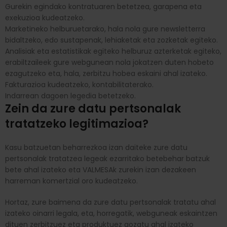
Gurekin egindako kontratuaren betetzea, garapena eta
exekuzioa kudeatzeko.
Marketineko helburuetarako, hala nola gure newsletterra
bidaltzeko, edo sustapenak, lehiaketak eta zozketak egiteko.
Analisiak eta estatistikak egiteko helburuz azterketak egiteko,
erabiltzaileek gure webgunean nola jokatzen duten hobeto
ezagutzeko eta, hala, zerbitzu hobea eskaini ahal izateko.
Fakturazioa kudeatzeko, kontabilitaterako.
Indarrean dagoen legedia betetzeko.
Zein da zure datu pertsonalak
tratatzeko legitimazioa?
Kasu batzuetan beharrezkoa izan daiteke zure datu
pertsonalak tratatzea legeak ezarritako betebehar batzuk
bete ahal izateko eta VALMESAk zurekin izan dezakeen
harreman komertzial oro kudeatzeko.
Hortaz, zure baimena da zure datu pertsonalak tratatu ahal
izateko oinarri legala, eta, horregatik, webguneak eskaintzen
dituen zerbitzuez eta produktuez gozatu ahal izateko