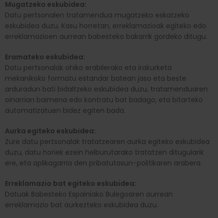
Mugatzeko eskubidea:
Datu pertsonalen tratamendua mugatzeko eskatzeko
eskubidea duzu. Kasu horretan, erreklamazioak egiteko edo
erreklamazioen aurrean babesteko bakarrik gordeko ditugu.
Eramateko eskubidea:
Datu pertsonalak ohiko erabilerako eta irakurketa
mekanikoko formatu estandar batean jaso eta beste
arduradun bati bidaltzeko eskubidea duzu, tratamenduaren
oinarrian baimena edo kontratu bat badago, eta bitarteko
automatizatuen bidez egiten bada.
Aurka egiteko eskubidea:
Zure datu pertsonalak tratatzearen aurka egiteko eskubidea
duzu, datu horiek ezein helburutarako tratatzen ditugularik
ere, eta aplikagarria den pribatutasun-politikaren arabera.
Erreklamazio bat egiteko eskubidea:
Datuak Babesteko Espainiako Bulegoaren aurrean
erreklamazio bat aurkezteko eskubidea duzu.