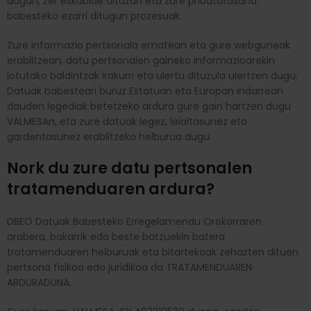
dugun, zer eskubide dituzun eta zure pribatutasuna
babesteko ezarri ditugun prozesuak.
Zure informazio pertsonala ematean eta gure webguneak
erabiltzean, datu pertsonalen gaineko informazioarekin
lotutako baldintzak irakurri eta ulertu dituzula ulertzen dugu.
Datuak babesteari buruz Estatuan eta Europan indarrean
dauden legediak betetzeko ardura gure gain hartzen dugu
VALMESAn, eta zure datuak legez, leialtasunez eta
gardentasunez erabiltzeko helburua dugu.
Nork du zure datu pertsonalen
tratamenduaren ardura?
DBEO Datuak Babesteko Erregelamendu Orokorraren
arabera, bakarrik edo beste batzuekin batera
tratamenduaren helburuak eta bitartekoak zehazten dituen
pertsona fisikoa edo juridikoa da TRATAMENDUAREN
ARDURADUNA.