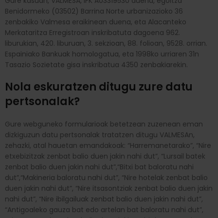
Gure kasuan, VALMESA, IFK A03319530 duena, egoitza
Benidormeko (03502) Barrina Norte urbanizazioko 36
zenbakiko Valmesa eraikinean duena, eta Alacanteko
Merkataritza Erregistroan inskribatuta dagoena 962.
liburukian, 420. liburuan, 3. sekzioan, 88. folioan, 9528. orrian.
Espainiako Bankuak homologatua, eta 1998ko urriaren 31n
Tasazio Sozietate gisa inskribatua 4350 zenbakiarekin.
Nola eskuratzen ditugu zure datu
pertsonalak?
Gure webguneko formularioak betetzean zuzenean eman
dizkiguzun datu pertsonalak tratatzen ditugu VALMESAn,
zehazki, atal hauetan emandakoak: “Harremanetarako”, “Nire
etxebizitzak zenbat balio duen jakin nahi dut”, “Lursail batek
zenbat balio duen jakin nahi dut”,“Bitxi bat baloratu nahi
dut”,“Makineria baloratu nahi dut”, “Nire hotelak zenbat balio
duen jakin nahi dut”, “Nire itsasontziak zenbat balio duen jakin
nahi dut”, “Nire ibilgailuak zenbat balio duen jakin nahi dut”,
“Antigoaleko gauza bat edo artelan bat baloratu nahi dut”,