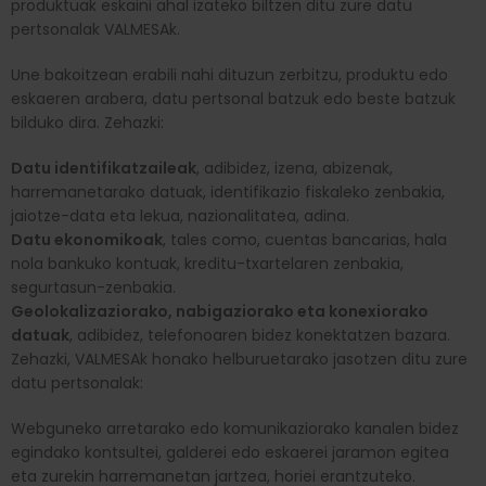
produktuak eskaini ahal izateko biltzen ditu zure datu
pertsonalak VALMESAk.
Une bakoitzean erabili nahi dituzun zerbitzu, produktu edo
eskaeren arabera, datu pertsonal batzuk edo beste batzuk
bilduko dira. Zehazki:
Datu identifikatzaileak
, adibidez, izena, abizenak,
harremanetarako datuak, identifikazio fiskaleko zenbakia,
jaiotze-data eta lekua, nazionalitatea, adina.
Datu ekonomikoak
, tales como, cuentas bancarias, hala
nola bankuko kontuak, kreditu-txartelaren zenbakia,
segurtasun-zenbakia.
Geolokalizaziorako, nabigaziorako eta konexiorako
datuak
, adibidez, telefonoaren bidez konektatzen bazara.
Zehazki, VALMESAk honako helburuetarako jasotzen ditu zure
datu pertsonalak:
Webguneko arretarako edo komunikaziorako kanalen bidez
egindako kontsultei, galderei edo eskaerei jaramon egitea
eta zurekin harremanetan jartzea, horiei erantzuteko.