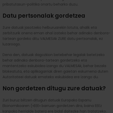
pribatutasun-politika onartu beharko duzu.
Datu pertsonalak gordetzea
Zure datuak jasotzeko helburuarekin lotuta, ahalik eta
zerbitzurik onena eman ahal izateko behar adinako denbora-
tartean gordeko ditu VALMESAk ZURE datu pertsonalak, ez
luzaroago.
Dena den, datuak dagozkion betebehar legalak betetzeko
behar adinako denbora-tartean gordetzeko eta
mantentzeko eskubidea izango du VALMESAk, behar bezala
blokeatuta, eta aplikagarriak diren gaietan eskumena duten
Autoritateei datuak emateko eskubidea ere izango du.
Non gordetzen ditugu zure datuak?
Zuri buruz biltzen ditugun datuak Europako Esparru
Ekonomikoaren («EEE» barruan gordetzen dira, baina EEEz
kanpoko herrialde batera ere bidal daitezke han tratatzeko.