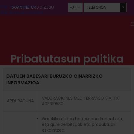
Skip to navigation
DOAN
DEITUKO DIZUGU
Skip to main content
Pribatutasun politika
DATUEN BABESARI BURUZKO OINARRIZKO
INFORMAZIOA
VALORACIONES MEDITERRÁNEO S.A. IFK
ARDURADUNA
A03319530
Gurekiko duzun harremana kudeatzea,
eta gure zerbitzuak eta produktuak
eskaintzea.