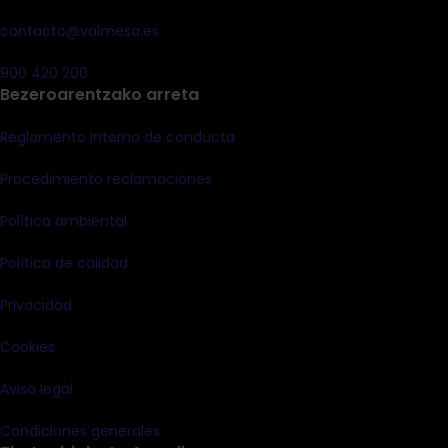
contacto@valmesa.es
900 420 200
Bezeroarentzako arreta
Reglamento interno de conducta
Procedimiento reclamaciones
Política ambiental
Política de calidad
Privacidad
Cookies
Aviso legal
Condiciones generales