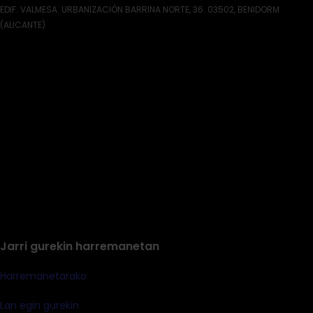
EDIF. VALMESA. URBANIZACIÓN BARRINA NORTE, 36. 03502, BENIDORM
(ALICANTE)
Jarri gurekin harremanetan
Harremanetarako
Lan egin gurekin