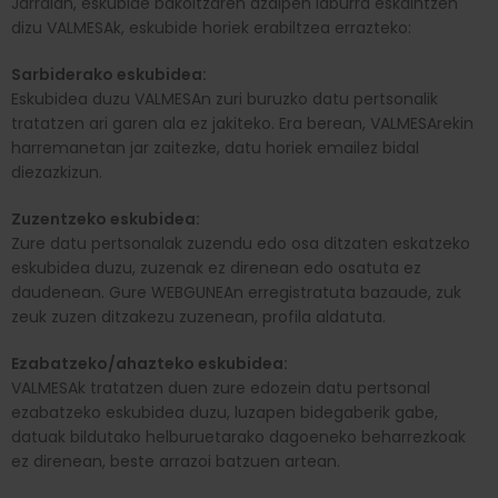
Jarraian, eskubide bakoitzaren azalpen laburra eskaintzen
dizu VALMESAk, eskubide horiek erabiltzea errazteko:
Sarbiderako eskubidea:
Eskubidea duzu VALMESAn zuri buruzko datu pertsonalik
tratatzen ari garen ala ez jakiteko. Era berean, VALMESArekin
harremanetan jar zaitezke, datu horiek emailez bidal
diezazkizun.
Zuzentzeko eskubidea:
Zure datu pertsonalak zuzendu edo osa ditzaten eskatzeko
eskubidea duzu, zuzenak ez direnean edo osatuta ez
daudenean. Gure WEBGUNEAn erregistratuta bazaude, zuk
zeuk zuzen ditzakezu zuzenean, profila aldatuta.
Ezabatzeko/ahazteko eskubidea:
VALMESAk tratatzen duen zure edozein datu pertsonal
ezabatzeko eskubidea duzu, luzapen bidegaberik gabe,
datuak bildutako helburuetarako dagoeneko beharrezkoak
ez direnean, beste arrazoi batzuen artean.