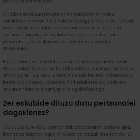
hobetzea bermatzeko.
Chatbot zerbitzua hirugarrenen plataformen bidez
eskaintzen denean, hala nola WhatsApp bidez, erabiltzaileak
onartzen du metadatu eta komunikazio jakin batzuen
tratamendua dagokion plataformaren hornitzailearen
pribatutasun-politiken eta baldintzen menpe egon
daitekeela.
Erabiltzaileak ez ditu datu pertsonalen kategoria bereziak
eman behar (osasunari buruzko datuak, ideologia, sindikatu-
afiliazioa, erlijioa, sexu-orientazioa edo bereziki babestutako
bestelako datuak), salbu eta hori ezinbestekoa bada eta
tratamendurako oinarri juridiko egokia badago.
Zer eskubide dituzu datu pertsonalei
dagokienez?
VALMESAk zure datu pertsonalak tratatzearen ondorio gisa,
indarrean dagoen legediak eskubide batzuk ematen dizkizu.