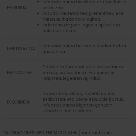
Informazioaren bidalketa eta merkatua
HELBURUA
aztertzea.
Iruzurra hautematea, prebenitzea eta
haren aurka borroka egitea.
Indarrean dagoen legedia aplikatzen
dela bermatzea.
Interesdunaren baimena eta kontratua
LEGITIMAZIOA
gauzatzea
Datuen tratamenduaren arduradunak
HARTZAILEAK
eta azpiarduradunak. Hirugarrenei
lagatzea, legearen aginduz.
Datuak eskuratzea, zuzentzea eta
ezabatzea, eta beste eskubide batzuk,
ESKUBIDEAK
informazioaren bigarren geruzan
zehazten den moduan.
VALORACIONES MEDITERRANEO SA-k (aurrerantzean,