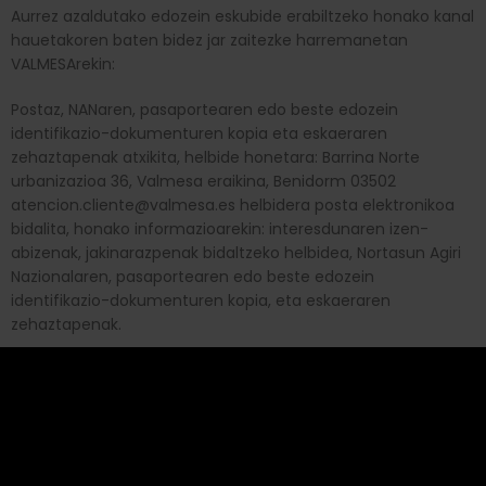
Aurrez azaldutako edozein eskubide erabiltzeko honako kanal
hauetakoren baten bidez jar zaitezke harremanetan
VALMESArekin:
Postaz, NANaren, pasaportearen edo beste edozein
identifikazio-dokumenturen kopia eta eskaeraren
zehaztapenak atxikita, helbide honetara: Barrina Norte
urbanizazioa 36, Valmesa eraikina, Benidorm 03502
atencion.cliente@valmesa.es helbidera posta elektronikoa
bidalita, honako informazioarekin: interesdunaren izen-
abizenak, jakinarazpenak bidaltzeko helbidea, Nortasun Agiri
Nazionalaren, pasaportearen edo beste edozein
identifikazio-dokumenturen kopia, eta eskaeraren
zehaztapenak.