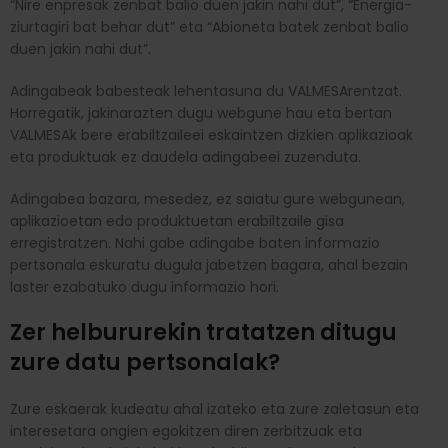
“Nire enpresak zenbat balio duen jakin nahi dut”, “Energia-
ziurtagiri bat behar dut” eta “Abioneta batek zenbat balio
duen jakin nahi dut”.
Adingabeak babesteak lehentasuna du VALMESArentzat.
Horregatik, jakinarazten dugu webgune hau eta bertan
VALMESAk bere erabiltzaileei eskaintzen dizkien aplikazioak
eta produktuak ez daudela adingabeei zuzenduta.
Adingabea bazara, mesedez, ez saiatu gure webgunean,
aplikazioetan edo produktuetan erabiltzaile gisa
erregistratzen. Nahi gabe adingabe baten informazio
pertsonala eskuratu dugula jabetzen bagara, ahal bezain
laster ezabatuko dugu informazio hori.
Zer helbururekin tratatzen ditugu
zure datu pertsonalak?
Zure eskaerak kudeatu ahal izateko eta zure zaletasun eta
interesetara ongien egokitzen diren zerbitzuak eta