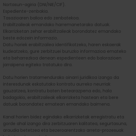
Nortasun-agiria (DNI/NIE/CIF).
Espediente-zenbakia.
Tasazioaren balioa edo zenbatekoa.
Erabiltzaileak emandako harremanetarako datuak.
Elkarrizketan zehar erabiltzaileak borondatez emandako
beste edozein informazio.
Datu horiek erabiltzailea identifikatzeko, haren eskaerak
kudeatzeko, gure zerbitzuei buruzko informazioa emateko
eta beharrezkoa denean espedienteen edo balorazioen
jarraipena egiteko tratatuko dira.
Datu horien tratamendurako oinarri juridikoa izango da
interesdunak eskatutako kontratu aurreko neurriak
gauzatzea, kontratu baten betearazpena edo, hala
badagokio, erabiltzaileak elkarrizketa hastean eta bere
datuak borondatez ematean emandako baimena.
Kanal horien bidez egindako elkarrizketak erregistratu eta
gorde ahal izango dira zerbitzuaren kalitatea, segurtasuna,
araudia betetzea eta bezeroarentzako arreta-prozesuak