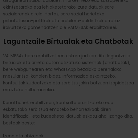
ditugunean salbu, adibidez, marketineko edo sustapeneko
ekintzetarako eta lehiaketetarako, zure datuak sare
sozialarenak direla. Hortaz, sare sozial horietako
pribatutasun-politikak eta erabilera-baldintzak arretaz
irakurtzeko gomendatzen die VALMESAk erabiltzaileei.
Laguntzaile Birtualak eta Chatbotak
VALMESAk bere erabiltzaileen eskura jartzen ditu laguntzaile
birtualak eta arreta automatizatuko sistemak (chatbotak),
bere webgunearen eta WhatsApp bezalako berehalako
mezularitza-kanalen bidez, informazioa eskaintzeko,
kontsultak kudeatzeko eta zerbitzu jakin batzuen izapidetzea
errazteko helburuarekin.
Kanal horiek erabiltzean, kontsulta erantzuteko edo
eskatutako zerbitzua emateko beharrezkoak diren
identifikazio- eta kudeaketa-datuak eskatu ahal izango dira,
besteak beste:
Izena eta abizenak.