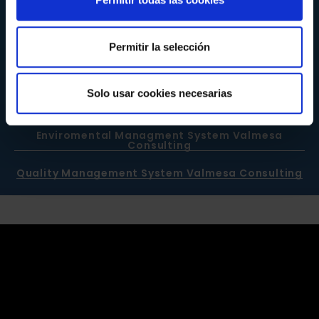
‘Sistemas de Gestión de la Calidad’ en tots els nostres
centres i certificació del ‘Sistema de Gestión Ambiental’
UNE-EN-ISO 14001:2015 nostres SS.CC de Benidorm.
Permitir la selección
Veure Certificat de Calidat
Solo usar cookies necesarias
Veure Certificat de Medi Ambient
Enviromental Managment System Valmesa
Consulting
Quality Management System Valmesa Consulting