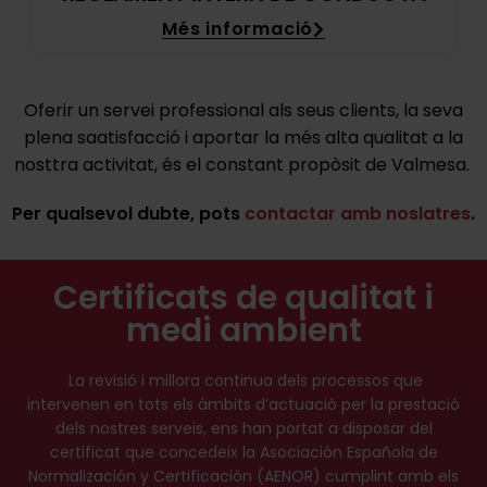
Més informació
Oferir un servei professional als seus clients, la seva
plena saatisfacció i aportar la més alta qualitat a la
nosttra activitat, és el constant propòsit de Valmesa.
Per qualsevol dubte, pots
contactar amb noslatres
.
Certificats de qualitat i
medi ambient
La revisió i millora continua dels processos que
intervenen en tots els àmbits d’actuació per la prestació
dels nostres serveis, ens han portat a disposar del
certificat que concedeix la Asociación Española de
Normalización y Certificación (AENOR) cumplint amb els