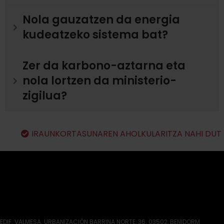
Nola gauzatzen da energia
kudeatzeko sistema bat?
Zer da karbono-aztarna eta
nola lortzen da ministerio-
zigilua?
IRAUNKORTASUNAREN AHOLKULARITZA NAHI DUT
EDIF. VALMESA. URBANIZACIÓN BARRINA NORTE, 36. 03502, BENIDORM