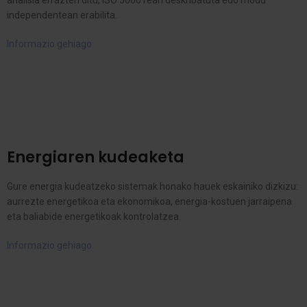
analisia errazten ditu, ISO 50001ean deskribatuta edo modu
independentean erabilita.
Informazio gehiago
Energiaren kudeaketa
Gure energia kudeatzeko sistemak honako hauek eskainiko dizkizu:
aurrezte energetikoa eta ekonomikoa, energia-kostuen jarraipena
eta baliabide energetikoak kontrolatzea.
Informazio gehiago