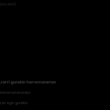
(ALICANTE)
Jarri gurekin harremanetan
Harremanetarako
Lan egin gurekin