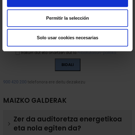
Permitir la selección
Solo usar cookies necesarias
Irakurri dut eta onartzen dut la
Pribatutasun-politika
900 420 200
telefonora ere deitu dezakezu
MAIZKO GALDERAK
Zer da auditoretza energetikoa
eta nola egiten da?