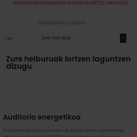
IRAUNKORTASUNAREN AHOLKULARITZA NAHI DUT
DOAN DEITUKO DIZUGU
Zure helburuak lortzen laguntzen
dizugu
Auditoria energetikoa
Energia-berrikuspena onartzen du eta jarraipena, neurketa eta