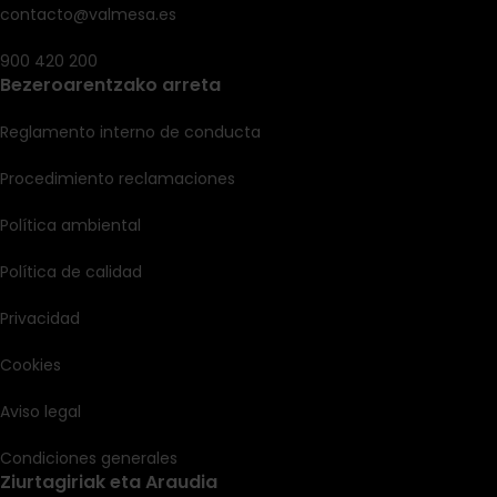
contacto@valmesa.es
900 420 200
Bezeroarentzako arreta
Reglamento interno de conducta
Procedimiento reclamaciones
Política ambiental
Política de calidad
Privacidad
Cookies
Aviso legal
Condiciones generales
Ziurtagiriak eta Araudia