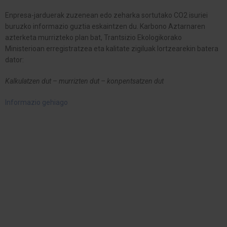
Enpresa-jarduerak zuzenean edo zeharka sortutako CO2 isuriei
buruzko informazio guztia eskaintzen du. Karbono Aztarnaren
azterketa murrizteko plan bat, Trantsizio Ekologikorako
Ministerioan erregistratzea eta kalitate zigiluak lortzearekin batera
dator:
Kalkulatzen dut – murrizten dut – konpentsatzen dut
Informazio gehiago