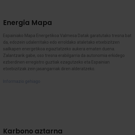
Energia Mapa
Espainiako Mapa Energetikoa Valmesa Datak garatutako tresna bat
da, edozein udalerritako edo erroldako ataletako etxebizitzen
sailkapen energetikoa egiaztatzeko aukera ematen duena.
Zalantzarik gabe, oso tresna erabilgarria da autonomia erkidego
ezberdinen erregistro guztiak ezagutzeko eta Espainian
etxebizitzak zein jasangarriak diren alderatzeko.
Informazio gehiago
Karbono aztarna