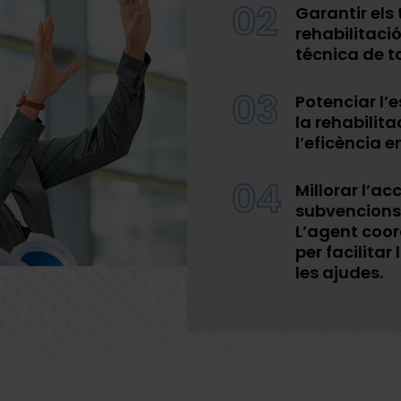
02
Garantir els 
rehabilitaci
técnica de to
03
Potenciar l’e
la rehabilita
l’eficència e
04
Millorar l’ac
subvencions 
L’agent coor
per facilitar
les ajudes.