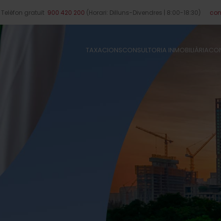
Telèfon gratuït
900 420 200
(Horari: Dilluns-Divendres | 8:00-18:30)
con
TAXACIONS
CONSULTORIA INMOBILIÀRIA
CON