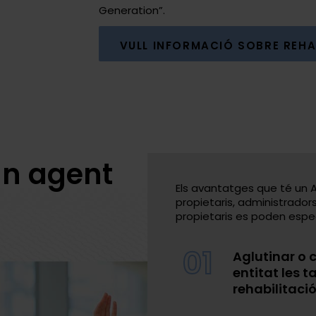
Generation”.
VULL INFORMACIÓ SOBRE REHA
un agent
Els avantatges que té un A
propietaris, administrador
propietaris es poden espe
01
Aglutinar o 
entitat les t
rehabilitació