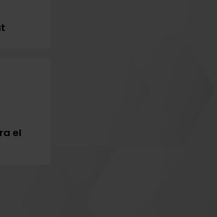
at
ra el