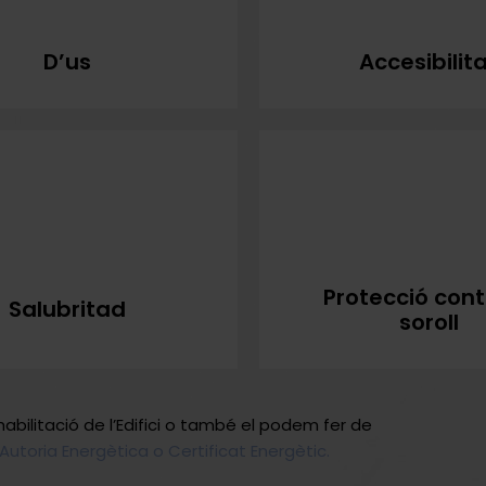
D’us
Accesibilit
Protecció cont
Salubritad
soroll
Rehabilitació de l’Edifici o també el podem fer de
Autoria Energètica o Certificat Energètic.