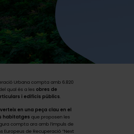
eneració Urbana compta amb 6.820
del qual és a les
obres de
ticulars i edificis públics
.
verteix en una peça clau en el
s habitatges
que proposen les
igura compta ara amb l’impuls de
ons Europeus de Recuperació “Next