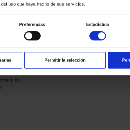
r del uso que haya hecho de sus servicios.
Preferencias
Estadística
onstituïts
tècnica
ns:
ergètics,
sarias
Permitir la selección
Per
e Taxació
ecte si és
s.