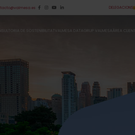
DELEGACIONS
tacto@valmesa.es
SULTORIA DE SOSTENIBILITAT
VALMESA DATA
GRUP VALMESA
ÀREA CLIEN