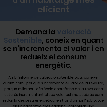
eficient
Demana la
valoració
Sostenible
, coneix en quant
se n'incrementa el valor i en
redueix el consum
energètic.
Amb
l’informe
de valoració sotenible
pots
conèixer
quant
,
com
i per
què
s’incrementa
el valor de la
teva
llar,
perquè
millorant
l’eficiència
energètica
de la
teva
casa
estaràs
incrementant
el
seu
valor
estimat
,
sabràs
com
reduir
la despesa
energètica
, en transformar
l’habitatge
en un
habitatge
més
eficient
, i
garantiràs
una