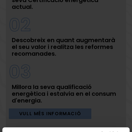
actual.
02
Descobreix en quant augmentarà
el seu valor i realitza les reformes
recomanades.
03
Millora la seva qualificació
energètica i estalvia en el consum
d'energia.
VULL MÉS INFORMACIÓ