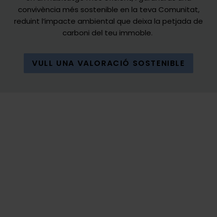
convivència
més
sostenible en la
teva
Comunitat
,
reduint
l’impacte
ambiental que
deixa
la
petjada
de
carboni
del
teu
immoble
.
VULL UNA VALORACIÓ SOSTENIBLE