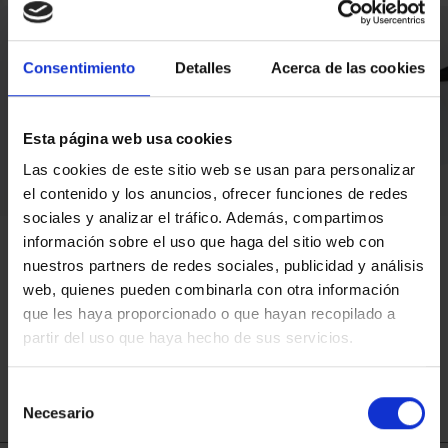
Què inclou l'informe
Consentimiento
Detalles
Acerca de las cookies
de Valoració
Sostenible?
Esta página web usa cookies
Las cookies de este sitio web se usan para personalizar
1
.
L’increment
del valor
estimat
de la
teva
el contenido y los anuncios, ofrecer funciones de redes
vivenda
, un
cop
realitzades
les
sociales y analizar el tráfico. Además, compartimos
millores
.
información sobre el uso que haga del sitio web con
2
.
nuestros partners de redes sociales, publicidad y análisis
El
càlcul
estimat
de
l’estalvi
d’energia
web, quienes pueden combinarla con otra información
anual.
que les haya proporcionado o que hayan recopilado a
3
.
La
certificació
energètica
de la
teva
partir del uso que haya hecho de sus servicios.
vivenda
.
Selección
Necesario
de
consentimiento