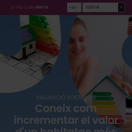
Skip to navigation
ET TRUQUEM
GRATIS:
Skip to main content
VALORACIÓ SOSTENIBLE
Coneix com
incrementar el valor
d'un habitatge més