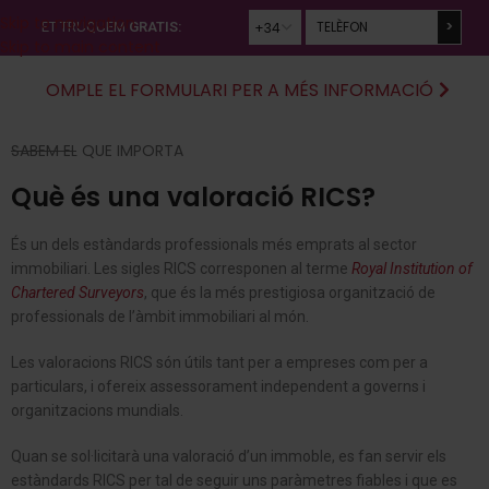
Valoracions RICS
Skip to navigation
ET TRUQUEM
GRATIS:
Skip to main content
OMPLE EL FORMULARI PER A MÉS INFORMACIÓ
SABEM EL QUE IMPORTA
Què és una valoració RICS?
És un dels estàndards professionals més emprats al sector
immobiliari. Les sigles RICS corresponen al terme
Royal Institution of
Chartered Surveyors
, que és la més prestigiosa organització de
professionals de l’àmbit immobiliari al món.
Les valoracions RICS són útils tant per a empreses com per a
particulars, i ofereix assessorament independent a governs i
organitzacions mundials.
Quan se sol·licitarà una valoració d’un immoble, es fan servir els
estàndards RICS per tal de seguir uns paràmetres fiables i que es