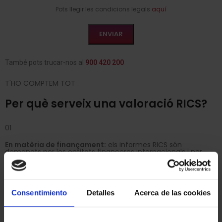
Pots llegir les condicions legals
aquí
També pots trucar-nos al
900 420 200
T'HO COMPTEM TOT
Per què serveix una valoració RICS?
01
En matèria de finançament:
els informes RICS són
demanats per les entitats financeres internacionals i per
part de les entitats nacionals com a complement a les
taxacions ECO.
02
Consentimiento
Detalles
Acerca de las cookies
Càlcul del valor en operacions de compravenda:
adquisicions, vendes i lloguer. Poder conèixer els riscos
potencials de la compra i els factors que afecten el valor
d'un immoble.