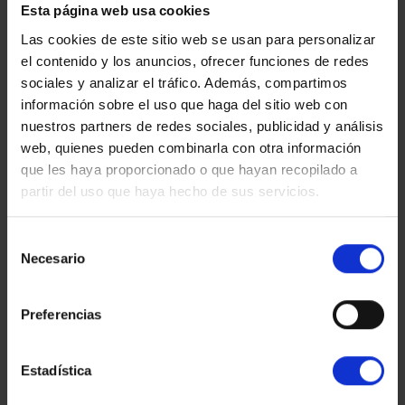
Esta página web usa cookies
03
Las cookies de este sitio web se usan para personalizar
Valoració de carteres i Due Diligence:
analitzar un actiu en
el contenido y los anuncios, ofrecer funciones de redes
concret (sòls o edificacions) per identificar els possibles
riscos que puguin perjudicar els interessos de l'adquirent o
sociales y analizar el tráfico. Además, compartimos
del comprador.
información sobre el uso que haga del sitio web con
04
nuestros partners de redes sociales, publicidad y análisis
web, quienes pueden combinarla con otra información
Valoracions a efectes comptables i fiscals:
L'informe RICS
es pot fer servir com a suport dels valors comptables.
que les haya proporcionado o que hayan recopilado a
partir del uso que haya hecho de sus servicios.
A Valmesa treballem per resoldre tots els teus dubtes sobre
valoracions RICS.
Selección
Necesario
de
Demana ara més informació sobre la valoració RICS:
consentimiento
Preferencias
VULL SABER MÉS
PREGUNTES FREQÜENTS:
Estadística