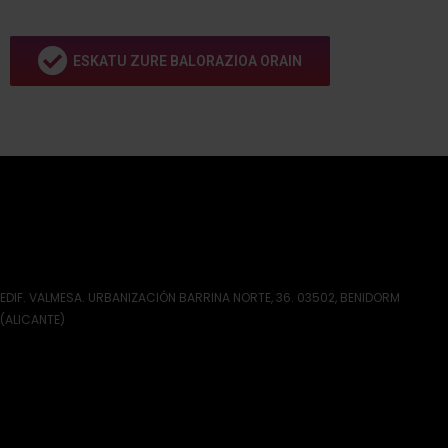
ESKATU ZURE BALORAZIOA ORAIN
EDIF. VALMESA. URBANIZACIÓN BARRINA NORTE, 36. 03502, BENIDORM
(ALICANTE)