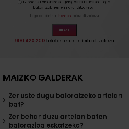
Ez onartu komunikazio gehigarririk bidaltzea Lege
baldintzak hemen irakur ditzakezu
Lege baldintzak
hemen
irakur ditzakezu
900 420 200
telefonora ere deitu dezakezu
MAIZKO GALDERAK
Zer uste dugu baloratzeko artelan
bat?
Zer behar duzu artelan baten
balorazioa eskatzeko?