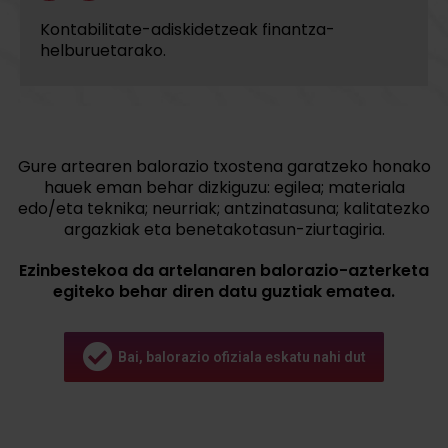
Kontabilitate-adiskidetzeak finantza-
helburuetarako.
Gure artearen balorazio txostena garatzeko honako
hauek eman behar dizkiguzu: egilea; materiala
edo/eta teknika; neurriak; antzinatasuna; kalitatezko
argazkiak eta benetakotasun-ziurtagiria.
Ezinbestekoa da artelanaren balorazio-azterketa
egiteko behar diren datu guztiak ematea.
Bai, balorazio ofiziala eskatu nahi dut