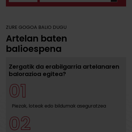
ZURE GOGOA BALIO DUGU
Artelan baten
balioespena
Zergatik da erabilgarria artelanaren
balorazioa egitea?
01
Piezak, loteak edo bildumak aseguratzea
02