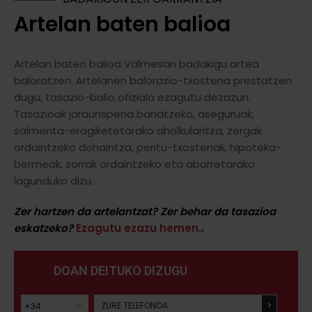
Artelan baten balioa
Artelan baten balioa Valmesan badakigu artea
baloratzen. Artelanen balorazio-txostena prestatzen
dugu, tasazio-balio ofiziala ezagutu dezazun.
Tasazioak jaraunspena banatzeko, aseguruak,
salmenta-eragiketetarako aholkularitza, zergak
ordaintzeko dohaintza, peritu-txostenak, hipoteka-
bermeak, zorrak ordaintzeko eta abarretarako
lagunduko dizu.
Zer hartzen da artelantzat? Zer behar da tasazioa
eskatzeko?
Ezagutu ezazu hemen.
.
DOAN DEITUKO DIZUGU