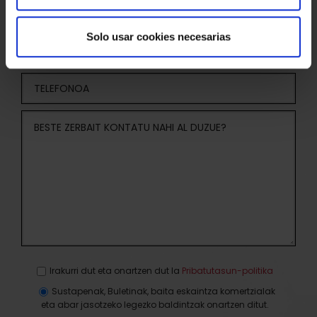
Solo usar cookies necesarias
Irakurri dut eta onartzen dut la
Pribatutasun-politika
Sustapenak, Buletinak, baita eskaintza komertzialak
eta abar jasotzeko legezko baldintzak onartzen ditut.