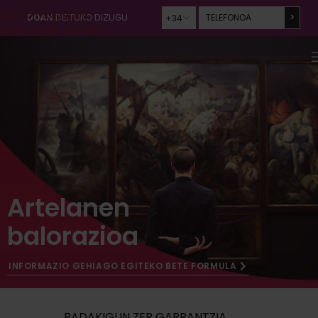
Skip to navigation
DOAN
DEITUKO DIZUGU
Skip to main content
Artelanen
balorazioa
INFORMAZIO GEHIAGO EGITEKO BETE FORMULA
BADAKIGUN ZER GARRANTZIA