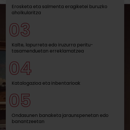
Erosketa eta salmenta eragiketei buruzko
aholkularitza
03
Kalte, lapurreta edo iruzurra peritu-
tasamenduetan erreklamatzea
04
Katalogazioa eta inbentarioak
05
Ondasunen banaketa jaraunspenetan edo
banantzeetan