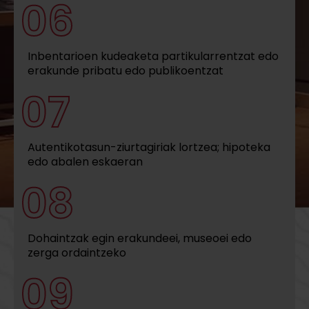
06
Inbentarioen kudeaketa partikularrentzat edo
erakunde pribatu edo publikoentzat
07
Autentikotasun-ziurtagiriak lortzea; hipoteka
edo abalen eskaeran
08
Dohaintzak egin erakundeei, museoei edo
zerga ordaintzeko
09