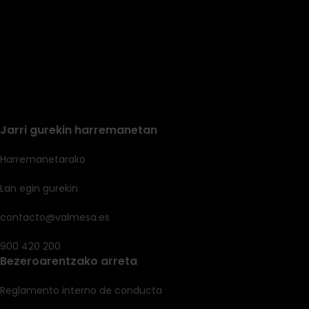
Jarri gurekin harremanetan
Harremanetarako
Lan egin gurekin
contacto@valmesa.es
900 420 200
Bezeroarentzako arreta
Reglamento interno de conducta