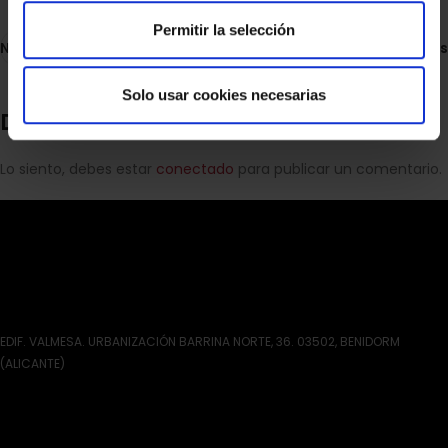
Permitir la selección
Nueva
Antiguas
Solo usar cookies necesarias
Deja una respuesta
Lo siento, debes estar
conectado
para publicar un comentario.
EDIF. VALMESA. URBANIZACIÓN BARRINA NORTE, 36. 03502, BENIDORM
(ALICANTE)