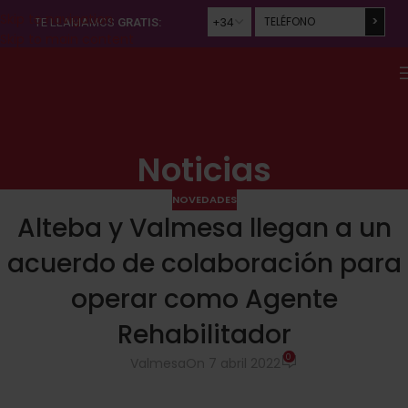
Skip to navigation
TE LLAMAMOS
GRATIS:
Skip to main content
Por
favor,
deja
este
campo
vacío.
Noticias
NOVEDADES
Alteba y Valmesa llegan a un
acuerdo de colaboración para
operar como Agente
Rehabilitador
0
Valmesa
On 7 abril 2022