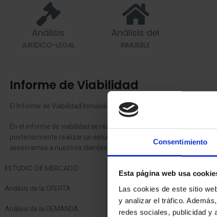
Análisis
Análisis del
JURÍDICO-LEGAL
INMUEBLE
Informe de Viabilidad
El Informe de Viabilidad Inmobiliaria está enfocado para la
inversió
En el informe de viabilidad se realiza un análisis exhaustivo del ac
posteriormente realizar un estudio económico/financiero del suelo o 
Consentimiento
asesoramos a nuestros clientes previamente a la adquisición de sue
ESTUDIO DE MERCADO
Esta página web usa cookie
Análisis de la OFERTA
Las cookies de este sitio we
y analizar el tráfico. Ademá
Análisis de la DEMANDA
redes sociales, publicidad y