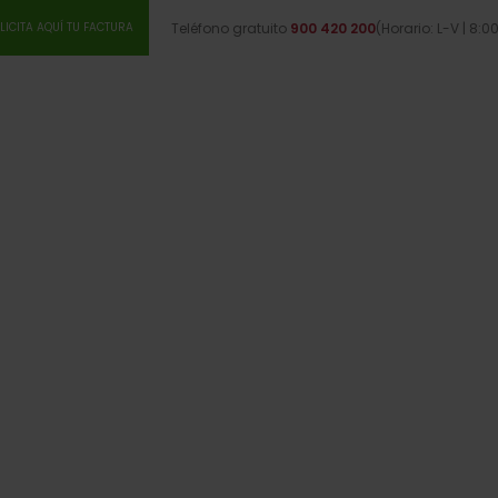
Teléfono gratuito
900 420 200
(Horario: L-V | 8:0
LICITA AQUÍ TU FACTURA
VALORACIONES
CONSULTORÍA INMOBILIARIA
CONSULTORÍA DE SO