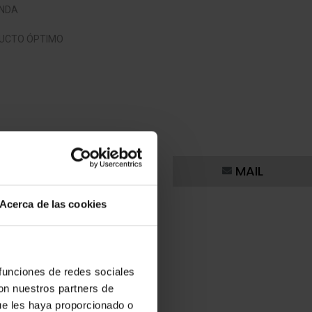
ANDA
ODUCTO ÓPTIMO
as
.
MAIL
 (Estudio de Mercado) para
rme muy completo en el que
Acerca de las cookies
mociones sobre suelos en propiedad.
 funciones de redes sociales
con nuestros partners de
Análisis
ue les haya proporcionado o
ECONÓMICO