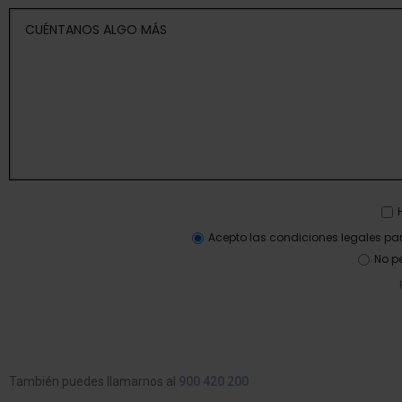
Acepto las condiciones legales par
No p
También puedes llamarnos al
900 420 200