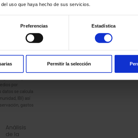
Análisis del INMUEBLE
r del uso que haya hecho de sus servicios.
Preferencias
Estadística
sarias
Permitir la selección
Per
tinados al alquiler
na (porcentaje de
medios por
s datos se calcula
munidad, IBI) así
servación, gastos
Análisis
de la