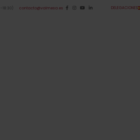
DELEGACIONES
0-18:30)
contacto@valmesa.es
STENIBILIDAD
VALMESA DATA
GRUPO VALMESA
NOTICIAS
ÁREA DE CLIENT