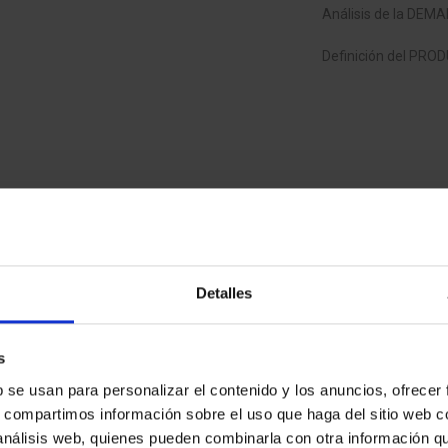
Análisis de la DEM
Definición del PR
n en promociones residenciales, comerciales o logísticas u hoteler
tivo (Due Diligence) y del mercado inmobiliario de una zona determinada
promoción y analizar la viabilidad de la inversión. Se trata de un info
Detalles
los para su posterior desarrollo o directamente en el desarrollo de pro
Análisis del
s
ACTIVO
b se usan para personalizar el contenido y los anuncios, ofrecer
Análisis JURÍDICO-LEGAL
s, compartimos información sobre el uso que haga del sitio web 
 análisis web, quienes pueden combinarla con otra información q