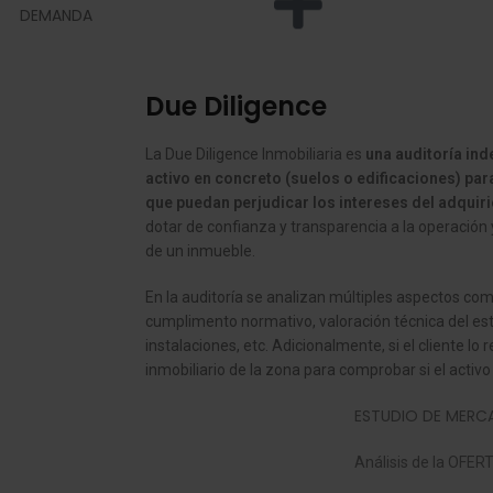
DEMANDA
Due Diligence
La Due Diligence Inmobiliaria es
una auditoría ind
activo en concreto (suelos o edificaciones) para
que puedan perjudicar los intereses del adqui
dotar de confianza y transparencia a la operación
de un inmueble.
En la auditoría se analizan múltiples aspectos como
cumplimento normativo, valoración técnica del esta
instalaciones, etc. Adicionalmente, si el cliente lo
inmobiliario de la zona para comprobar si el activo
ESTUDIO DE MER
Análisis de la OFER