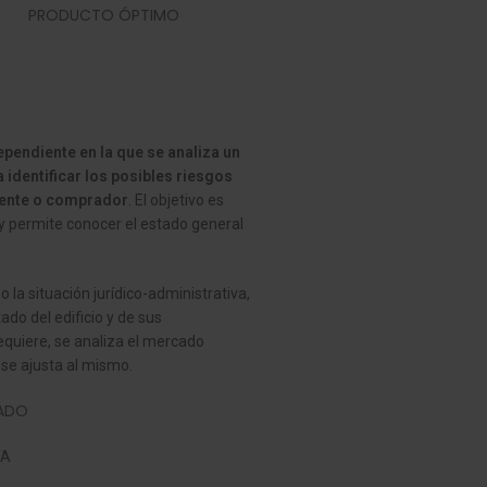
PRODUCTO ÓPTIMO
ependiente en la que se analiza un
 identificar los posibles riesgos
riente o comprador
. El objetivo es
 y permite conocer el estado general
 la situación jurídico-administrativa,
do del edificio y de sus
 requiere, se analiza el mercado
 se ajusta al mismo.
CADO
TA