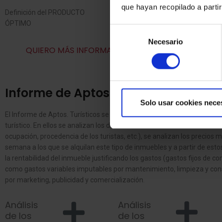
que hayan recopilado a parti
Definición del PRODUCTO
ÓPTIMO
Selección
Necesario
de
QUIERO MÁS INFORMACIÓN
consentimiento
Informe de Aptos. Turísticos
Solo usar cookies nece
El Informe de Aptos. Turísticos se utilizan para analizar inmuebles des
turístico. En ellos se analizan los datos del mercado turístico de la zo
ocupación, procedencia de los turistas, etc.), se analizan los precios 
semana a los que se alquilan este tipo de inmuebles y a partir de esto
la rentabilidad del inmueble justificando los gastos (gastos fijos de co
como gastos variables imputables por mantenimiento, limpieza y con
por marketing, publicidad y comercialización.
Análisis
Análisis
de los
de los