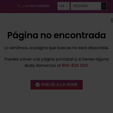
Skip to navigation
TE LLAMAMOS
GRATIS:
Skip to main content
Por
favor,
deja
este
Página no encontrada
campo
vacío.
Lo sentimos, la página que buscas no está disponible.
Puedes volver a la página principal o, si tienes alguna
duda, llamarnos al
900 420 200.
VUELVE A LA HOME