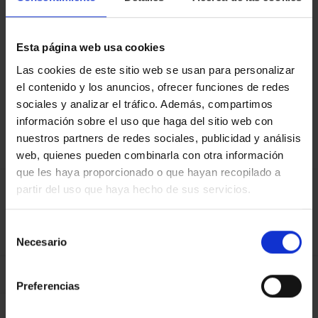
Esta página web usa cookies
Las cookies de este sitio web se usan para personalizar
el contenido y los anuncios, ofrecer funciones de redes
sociales y analizar el tráfico. Además, compartimos
información sobre el uso que haga del sitio web con
nuestros partners de redes sociales, publicidad y análisis
web, quienes pueden combinarla con otra información
VALORACIONES
que les haya proporcionado o que hayan recopilado a
Cómo tasar una vivienda: Guía
partir del uso que haya hecho de sus servicios.
para calcular su valor real en 2026
0
Valmesa
Selección
Necesario
de
consentimiento
Preferencias
22