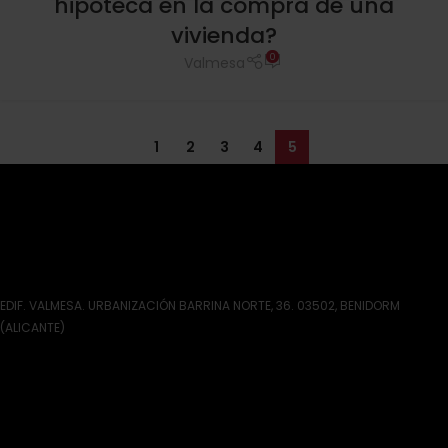
hipoteca en la compra de una
vivienda?
0
Valmesa
1
2
3
4
5
EDIF. VALMESA. URBANIZACIÓN BARRINA NORTE, 36. 03502, BENIDORM
(ALICANTE)