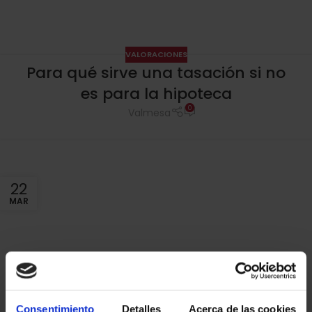
VALORACIONES
Para qué sirve una tasación si no
es para la hipoteca
0
Valmesa
22
MAR
Consentimiento
Detalles
Acerca de las cookies