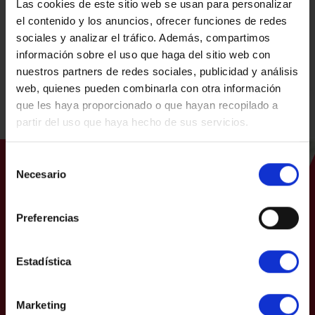
Las cookies de este sitio web se usan para personalizar
Lin e acepto
Politica de privacidade
el contenido y los anuncios, ofrecer funciones de redes
sociales y analizar el tráfico. Además, compartimos
información sobre el uso que haga del sitio web con
nuestros partners de redes sociales, publicidad y análisis
Tamén podes chamarnos a
900 420 200
web, quienes pueden combinarla con otra información
que les haya proporcionado o que hayan recopilado a
partir del uso que haya hecho de sus servicios.
Selección
Necesario
de
consentimiento
Preferencias
Estadística
Creemos que todos temos
talento, facer un esforzo,
Marketing