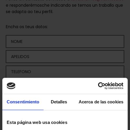
e responderémosche indicando se temos un traballo que
se adapta ao teu perfil.
Encha os teus datos:
Consentimiento
Detalles
Acerca de las cookies
ANEXA O TEU CURRÍCULUM (PDF)
Esta página web usa cookies