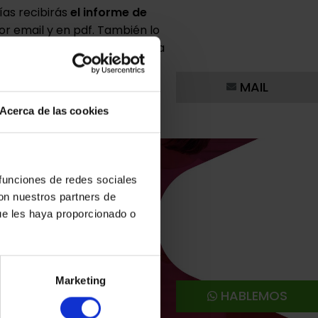
días
recibirás
el informe de
por email y en
pdf
.
También lo
la platafor
ma de
Colibid
para
 tengas todo recopilado.
MAIL
Acerca de las cookies
 funciones de redes sociales
con nuestros partners de
ue les haya proporcionado o
Marketing
HABLEMOS