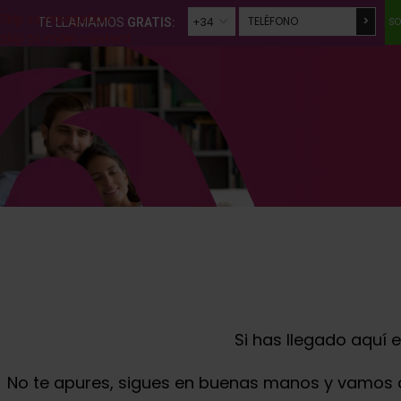
Skip to navigation
TE LLAMAMOS
GRATIS:
SO
Skip to main content
Por
favor,
deja
este
campo
vacío.
Si has llegado aquí 
No te apures, sigues en buenas manos y vamos a