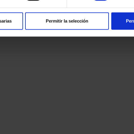
 de
sarias
Permitir la selección
Per
todas las