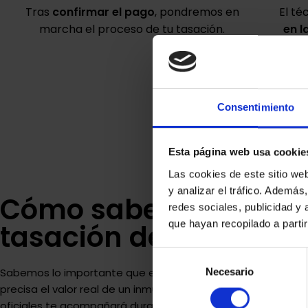
Tras
confirmar el pago
, pondremos en
El té
marcha el proceso de tu tasación.
en l
rec
Consentimiento
Esta página web usa cookie
Las cookies de este sitio we
y analizar el tráfico. Ademá
Cómo saber el valor d
redes sociales, publicidad y
que hayan recopilado a parti
tasación de una vivi
Selección
Sabemos lo importante que es para ti conocer de manera r
Necesario
de
precisa el valor real de un inmueble. Nuestro equipo de tas
consentimiento
oficiales te acompañará durante todo el proceso de tasaci