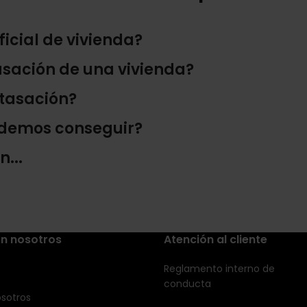
icial de vivienda?
asación de una vivienda?
 tasación?
odemos conseguir?
...
n nosotros
Atención al cliente
Reglamento interno de
conducta
sotros