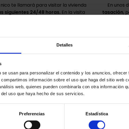
cnico te llamará
para visitar
la vivienda
En unos 
as siguientes 24/48 horas.
En la visita
tasación
, 
ogerá
todos los datos necesarios
para
subiremos a 
la tasación.
.
que lo
Detalles
s
b se usan para personalizar el contenido y los anuncios, ofrecer
s, compartimos información sobre el uso que haga del sitio web 
e
 análisis web, quienes pueden combinarla con otra información q
r del uso que haya hecho de sus servicios.
enda
ápida y
Preferencias
Estadística
adores
ón y