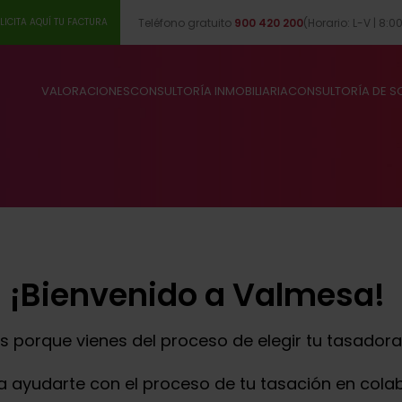
Teléfono gratuito
900 420 200
(Horario: L-V | 8:0
LICITA AQUÍ TU FACTURA
VALORACIONES
CONSULTORÍA INMOBILIARIA
CONSULTORÍA DE SO
¡Bienvenido a Valmesa!
es porque vienes del proceso de elegir tu tasador
 ayudarte con el proceso de tu tasación en colab