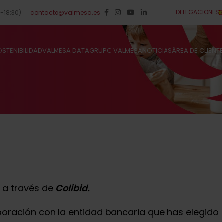
DELEGACIONES
0-18:30)
contacto@valmesa.es
STENIBILIDAD
VALMESA DATA
GRUPO VALMESA
NOTICIAS
ÁREA DE CLIENT
a a través de
Colibid.
oración con la entidad bancaria que has elegido