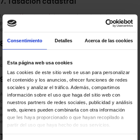
7. Tasación catastral
La
tasación catastral
, determinada por la administración
pública, establece el valor catastral de un inmueble, que sirve
de base para calcular impuestos como el IBI.
Consentimiento
Detalles
Acerca de las cookies
8. Tasación para seguros
Establece el valor asegurado de un inmueble, asegurando una
Esta página web usa cookies
cobertura adecuada en caso de siniestros.
Las cookies de este sitio web se usan para personalizar
9. Tasación por inversión
el contenido y los anuncios, ofrecer funciones de redes
sociales y analizar el tráfico. Además, compartimos
Analiza la rentabilidad de un inmueble, considerando factores
información sobre el uso que haga del sitio web con
como ingresos por alquileres y gastos operativos, para evaluar
nuestros partners de redes sociales, publicidad y análisis
su viabilidad como inversión. Esencial para el trabajo con
web, quienes pueden combinarla con otra información
entidades de crédito, obtenciones de avales o de otras
que les haya proporcionado o que hayan recopilado a
entidades de financiación.
partir del uso que haya hecho de sus servicios.
Tipos de inmuebles que pueden ser