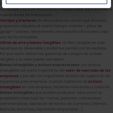
futuras operaciones comerciales, te permitirá tomar
decisiones y será un instrumento indispensable para acceder a
nuevas líneas de financiación.
Garajes y trasteros
. En obra nueva es común que el nuevo
propietario adquiera al mismo tiempo vivienda + plaza de
garaje + trastero. Necesitando una tasación oficial para cada
uno de los inmuebles.
Obras de arte y bienes tangibles
. Un bien tangible es todo
aquel que es observable y podemos percibir por los sentidos.
Por esa razón, existen las garantías de compra de un bien
tangible y su valor puede calcularse.
Bienes intangibles y activos empresariales
. Los activos
intangibles son parte importante del
valor de mercado de las
empresas
y por ello son importante tenerlos en cuenta en las
tasaciones para empresas. Cuando hablamos de
activos
intangibles
en una empresa, hacemos referencia a todos los
bienes intangibles
que pueden evaluarse, tales como: la
propiedad intelectual, las marcas, patentes, concesiones
administrativas, valoración de fondos de comercio (clientes,
licencias, know how, reputación empresarial …)